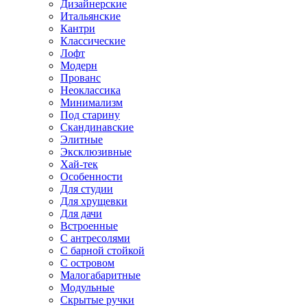
Дизайнерские
Итальянские
Кантри
Классические
Лофт
Модерн
Прованс
Неоклассика
Минимализм
Под старину
Скандинавские
Элитные
Эксклюзивные
Хай-тек
Особенности
Для студии
Для хрущевки
Для дачи
Встроенные
С антресолями
С барной стойкой
С островом
Малогабаритные
Модульные
Скрытые ручки