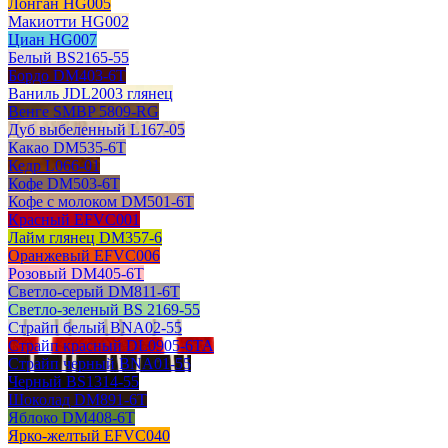
Лонган HG005
Макиотти HG002
Циан HG007
Белый BS2165-55
Бордо DM403-6T
Ваниль JDL2003 глянец
Венге SMBP 5809-RG
Дуб выбеленный L167-05
Какао DM535-6T
Кедр L066-01
Кофе DM503-6T
Кофе с молоком DM501-6T
Красный EFVC001
Лайм глянец DM357-6
Оранжевый EFVC006
Розовый DM405-6T
Светло-серый DM811-6T
Светло-зеленый BS 2169-55
Страйп белый BNA02-55
Страйп красный DL0905-6TA
Страйп черный BNA01-55
Черный BS1314-55
Шоколад DM891-6T
Яблоко DM408-6T
Ярко-желтый EFVC040