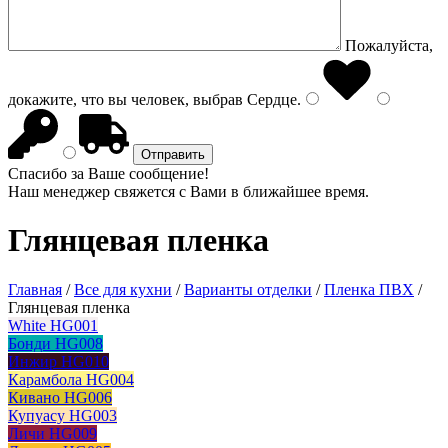
Пожалуйста,
докажите, что вы человек, выбрав
Сердце
.
Спасибо за Ваше сообщение!
Наш менеджер свяжется с Вами в ближайшее время.
Глянцевая пленка
Главная
/
Все для кухни
/
Варианты отделки
/
Пленка ПВХ
/
Глянцевая пленка
White HG001
Бонди HG008
Инжир HG010
Карамбола HG004
Кивано HG006
Купуасу HG003
Личи HG009