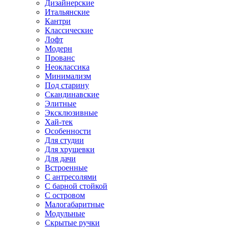
Дизайнерские
Итальянские
Кантри
Классические
Лофт
Модерн
Прованс
Неоклассика
Минимализм
Под старину
Скандинавские
Элитные
Эксклюзивные
Хай-тек
Особенности
Для студии
Для хрущевки
Для дачи
Встроенные
С антресолями
С барной стойкой
С островом
Малогабаритные
Модульные
Скрытые ручки