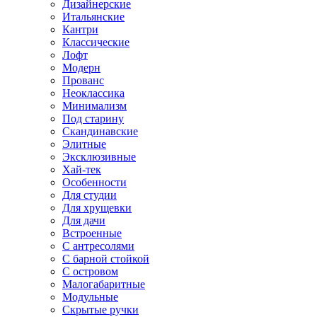
Дизайнерские
Итальянские
Кантри
Классические
Лофт
Модерн
Прованс
Неоклассика
Минимализм
Под старину
Скандинавские
Элитные
Эксклюзивные
Хай-тек
Особенности
Для студии
Для хрущевки
Для дачи
Встроенные
С антресолями
С барной стойкой
С островом
Малогабаритные
Модульные
Скрытые ручки