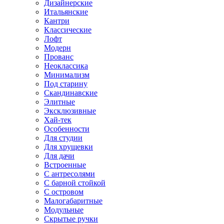
Дизайнерские
Итальянские
Кантри
Классические
Лофт
Модерн
Прованс
Неоклассика
Минимализм
Под старину
Скандинавские
Элитные
Эксклюзивные
Хай-тек
Особенности
Для студии
Для хрущевки
Для дачи
Встроенные
С антресолями
С барной стойкой
С островом
Малогабаритные
Модульные
Скрытые ручки