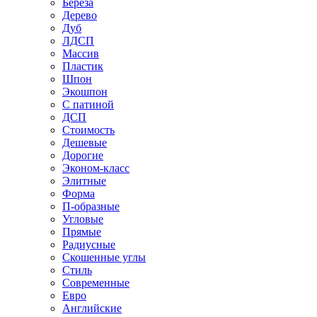
Береза
Дерево
Дуб
ЛДСП
Массив
Пластик
Шпон
Экошпон
С патиной
ДСП
Стоимость
Дешевые
Дорогие
Эконом-класс
Элитные
Форма
П-образные
Угловые
Прямые
Радиусные
Скошенные углы
Стиль
Современные
Евро
Английские