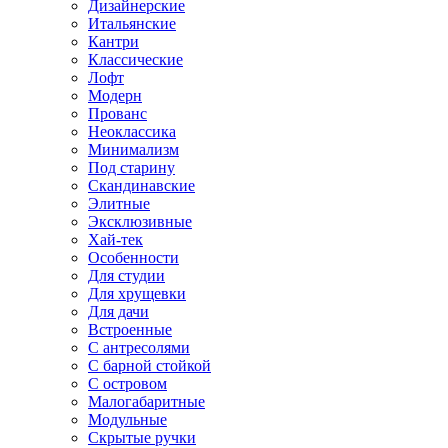
Дизайнерские
Итальянские
Кантри
Классические
Лофт
Модерн
Прованс
Неоклассика
Минимализм
Под старину
Скандинавские
Элитные
Эксклюзивные
Хай-тек
Особенности
Для студии
Для хрущевки
Для дачи
Встроенные
С антресолями
С барной стойкой
С островом
Малогабаритные
Модульные
Скрытые ручки