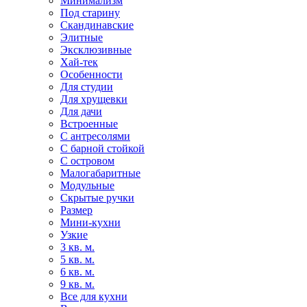
Минимализм
Под старину
Скандинавские
Элитные
Эксклюзивные
Хай-тек
Особенности
Для студии
Для хрущевки
Для дачи
Встроенные
С антресолями
С барной стойкой
С островом
Малогабаритные
Модульные
Скрытые ручки
Размер
Мини-кухни
Узкие
3 кв. м.
5 кв. м.
6 кв. м.
9 кв. м.
Все для кухни