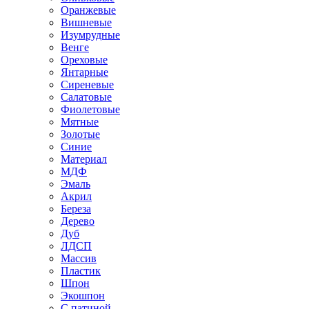
Оранжевые
Вишневые
Изумрудные
Венге
Ореховые
Янтарные
Сиреневые
Салатовые
Фиолетовые
Мятные
Золотые
Синие
Материал
МДФ
Эмаль
Акрил
Береза
Дерево
Дуб
ЛДСП
Массив
Пластик
Шпон
Экошпон
С патиной