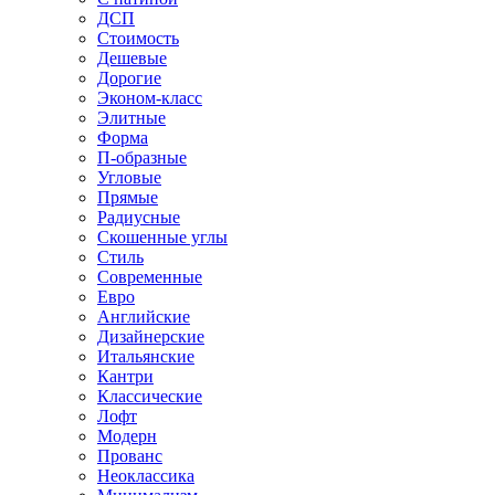
ДСП
Стоимость
Дешевые
Дорогие
Эконом-класс
Элитные
Форма
П-образные
Угловые
Прямые
Радиусные
Скошенные углы
Стиль
Современные
Евро
Английские
Дизайнерские
Итальянские
Кантри
Классические
Лофт
Модерн
Прованс
Неоклассика