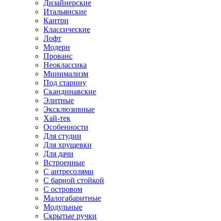
Дизайнерские
Итальянские
Кантри
Классические
Лофт
Модерн
Прованс
Неоклассика
Минимализм
Под старину
Скандинавские
Элитные
Эксклюзивные
Хай-тек
Особенности
Для студии
Для хрущевки
Для дачи
Встроенные
С антресолями
С барной стойкой
С островом
Малогабаритные
Модульные
Скрытые ручки