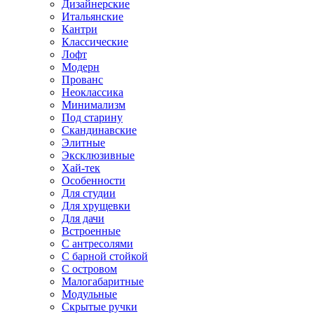
Дизайнерские
Итальянские
Кантри
Классические
Лофт
Модерн
Прованс
Неоклассика
Минимализм
Под старину
Скандинавские
Элитные
Эксклюзивные
Хай-тек
Особенности
Для студии
Для хрущевки
Для дачи
Встроенные
С антресолями
С барной стойкой
С островом
Малогабаритные
Модульные
Скрытые ручки