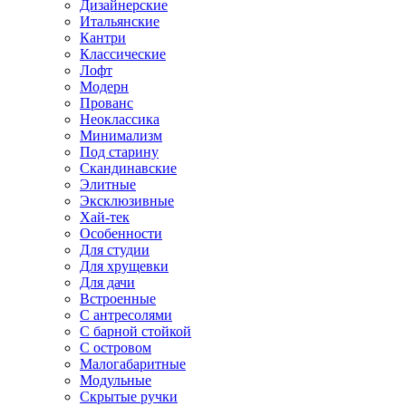
Дизайнерские
Итальянские
Кантри
Классические
Лофт
Модерн
Прованс
Неоклассика
Минимализм
Под старину
Скандинавские
Элитные
Эксклюзивные
Хай-тек
Особенности
Для студии
Для хрущевки
Для дачи
Встроенные
С антресолями
С барной стойкой
С островом
Малогабаритные
Модульные
Скрытые ручки