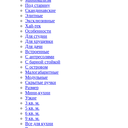
Минимализм
Под старину
Скандинавские
Элитные
Эксклюзивные
Хай-тек
Особенности
Для студии
Для хрущевки
Для дачи
Встроенные
С антресолями
С барной стойкой
С островом
Малогабаритные
Модульные
Скрытые ручки
Размер
Мини-кухни
Узкие
3 кв. м.
5 кв. м.
6 кв. м.
9 кв. м.
Все для кухни