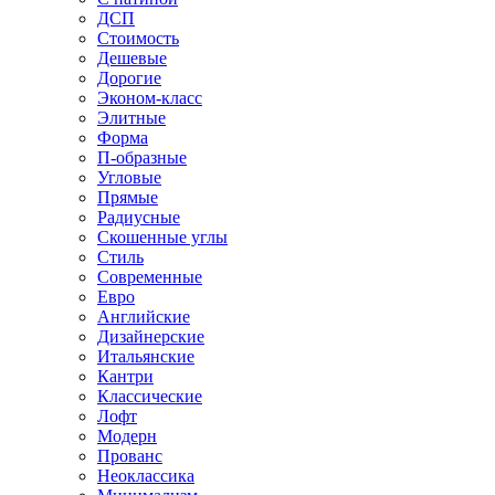
ДСП
Стоимость
Дешевые
Дорогие
Эконом-класс
Элитные
Форма
П-образные
Угловые
Прямые
Радиусные
Скошенные углы
Стиль
Современные
Евро
Английские
Дизайнерские
Итальянские
Кантри
Классические
Лофт
Модерн
Прованс
Неоклассика