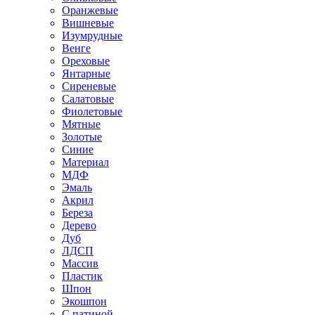
Оранжевые
Вишневые
Изумрудные
Венге
Ореховые
Янтарные
Сиреневые
Салатовые
Фиолетовые
Мятные
Золотые
Синие
Материал
МДФ
Эмаль
Акрил
Береза
Дерево
Дуб
ЛДСП
Массив
Пластик
Шпон
Экошпон
С патиной