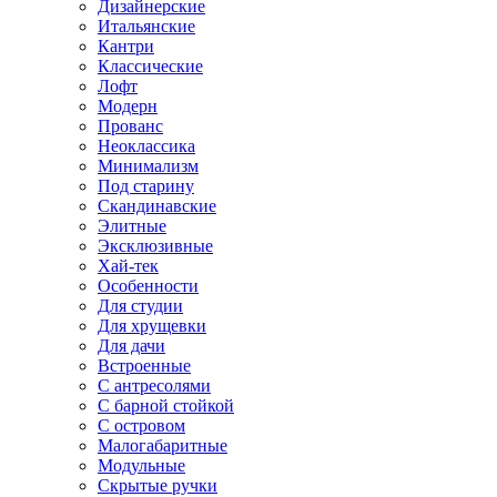
Дизайнерские
Итальянские
Кантри
Классические
Лофт
Модерн
Прованс
Неоклассика
Минимализм
Под старину
Скандинавские
Элитные
Эксклюзивные
Хай-тек
Особенности
Для студии
Для хрущевки
Для дачи
Встроенные
С антресолями
С барной стойкой
С островом
Малогабаритные
Модульные
Скрытые ручки