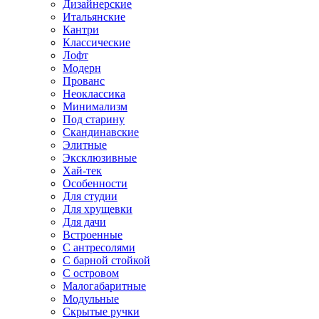
Дизайнерские
Итальянские
Кантри
Классические
Лофт
Модерн
Прованс
Неоклассика
Минимализм
Под старину
Скандинавские
Элитные
Эксклюзивные
Хай-тек
Особенности
Для студии
Для хрущевки
Для дачи
Встроенные
С антресолями
С барной стойкой
С островом
Малогабаритные
Модульные
Скрытые ручки