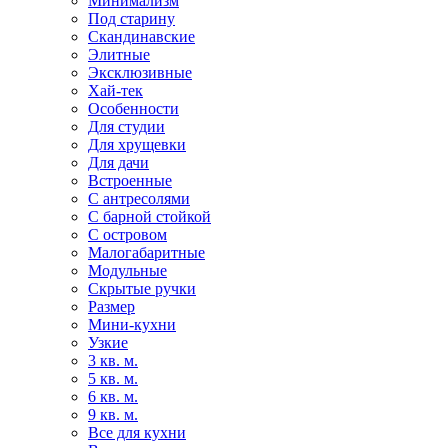
Минимализм
Под старину
Скандинавские
Элитные
Эксклюзивные
Хай-тек
Особенности
Для студии
Для хрущевки
Для дачи
Встроенные
С антресолями
С барной стойкой
С островом
Малогабаритные
Модульные
Скрытые ручки
Размер
Мини-кухни
Узкие
3 кв. м.
5 кв. м.
6 кв. м.
9 кв. м.
Все для кухни