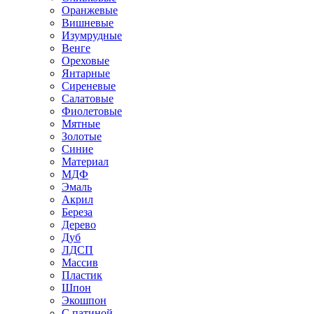
Оранжевые
Вишневые
Изумрудные
Венге
Ореховые
Янтарные
Сиреневые
Салатовые
Фиолетовые
Мятные
Золотые
Синие
Материал
МДФ
Эмаль
Акрил
Береза
Дерево
Дуб
ЛДСП
Массив
Пластик
Шпон
Экошпон
С патиной