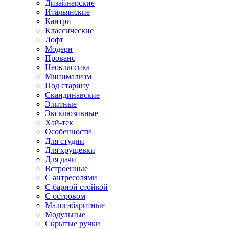
Дизайнерские
Итальянские
Кантри
Классические
Лофт
Модерн
Прованс
Неоклассика
Минимализм
Под старину
Скандинавские
Элитные
Эксклюзивные
Хай-тек
Особенности
Для студии
Для хрущевки
Для дачи
Встроенные
С антресолями
С барной стойкой
С островом
Малогабаритные
Модульные
Скрытые ручки