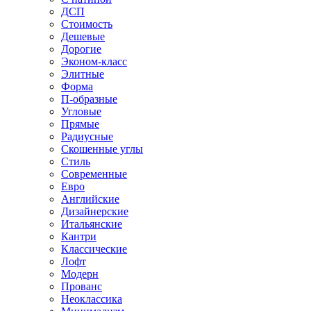
ДСП
Стоимость
Дешевые
Дорогие
Эконом-класс
Элитные
Форма
П-образные
Угловые
Прямые
Радиусные
Скошенные углы
Стиль
Современные
Евро
Английские
Дизайнерские
Итальянские
Кантри
Классические
Лофт
Модерн
Прованс
Неоклассика