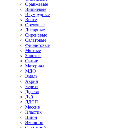
Оранжевые
Вишневые
Изумрудные
Венге
Ореховые
Янтарные
Сиреневые
Салатовые
Фиолетовые
Мятные
Золотые
Синие
Материал
МДФ
Эмаль
Акрил
Береза
Дерево
Дуб
ЛДСП
Массив
Пластик
Шпон
Экошпон
С патиной