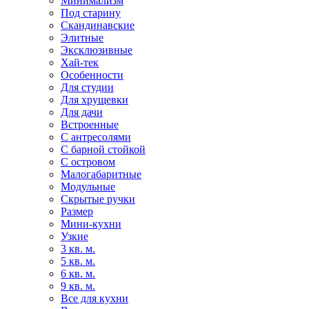
Минимализм
Под старину
Скандинавские
Элитные
Эксклюзивные
Хай-тек
Особенности
Для студии
Для хрущевки
Для дачи
Встроенные
С антресолями
С барной стойкой
С островом
Малогабаритные
Модульные
Скрытые ручки
Размер
Мини-кухни
Узкие
3 кв. м.
5 кв. м.
6 кв. м.
9 кв. м.
Все для кухни