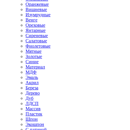
Оранжевые
Вишневые
Изумрудные
Венге
Ореховые
Янтарные
Сиреневые
Салатовые
Фиолетовые
Мятные
Золотые
Синие
Материал
МДФ
Эмаль
Акрил
Береза
Дерево
Дуб
ЛДСП
Массив
Пластик
Шпон
Экошпон
С патиной