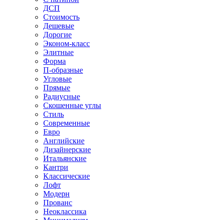
ДСП
Стоимость
Дешевые
Дорогие
Эконом-класс
Элитные
Форма
П-образные
Угловые
Прямые
Радиусные
Скошенные углы
Стиль
Современные
Евро
Английские
Дизайнерские
Итальянские
Кантри
Классические
Лофт
Модерн
Прованс
Неоклассика