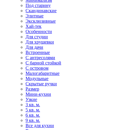
Минимализм
Под старину
Скандинавские
Элитные
Эксклюзивные
Хай-тек
Особенности
Для студии
Для хрущевки
Для дачи
Встроенные
С антресолями
С барной стойкой
С островом
Малогабаритные
Модульные
Скрытые ручки
Размер
Мини-кухни
Узкие
3 кв. м.
5 кв. м.
6 кв. м.
9 кв. м.
Все для кухни