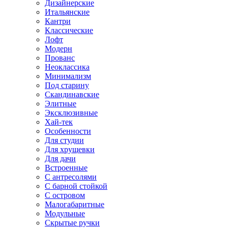
Дизайнерские
Итальянские
Кантри
Классические
Лофт
Модерн
Прованс
Неоклассика
Минимализм
Под старину
Скандинавские
Элитные
Эксклюзивные
Хай-тек
Особенности
Для студии
Для хрущевки
Для дачи
Встроенные
С антресолями
С барной стойкой
С островом
Малогабаритные
Модульные
Скрытые ручки