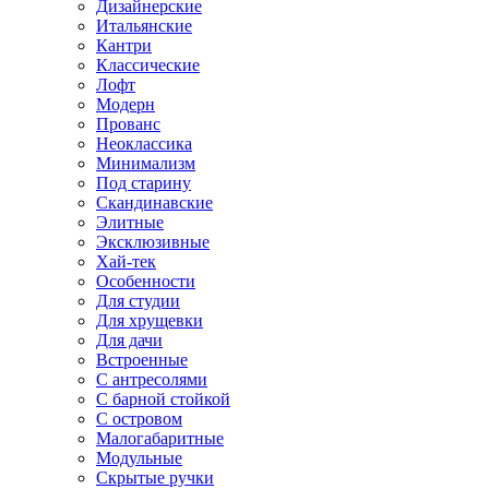
Дизайнерские
Итальянские
Кантри
Классические
Лофт
Модерн
Прованс
Неоклассика
Минимализм
Под старину
Скандинавские
Элитные
Эксклюзивные
Хай-тек
Особенности
Для студии
Для хрущевки
Для дачи
Встроенные
С антресолями
С барной стойкой
С островом
Малогабаритные
Модульные
Скрытые ручки