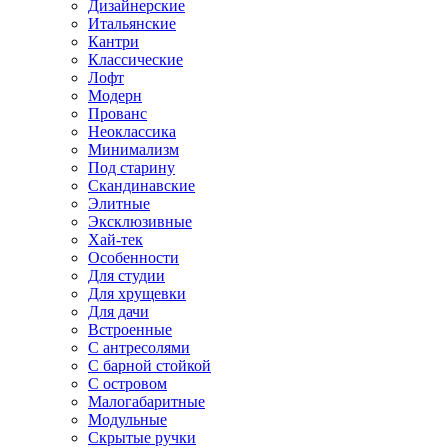
Дизайнерские
Итальянские
Кантри
Классические
Лофт
Модерн
Прованс
Неоклассика
Минимализм
Под старину
Скандинавские
Элитные
Эксклюзивные
Хай-тек
Особенности
Для студии
Для хрущевки
Для дачи
Встроенные
С антресолями
С барной стойкой
С островом
Малогабаритные
Модульные
Скрытые ручки