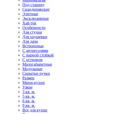
Минимализм
Под старину
Скандинавские
Элитные
Эксклюзивные
Хай-тек
Особенности
Для студии
Для хрущевки
Для дачи
Встроенные
С антресолями
С барной стойкой
С островом
Малогабаритные
Модульные
Скрытые ручки
Размер
Мини-кухни
Узкие
3 кв. м.
5 кв. м.
6 кв. м.
9 кв. м.
Все для кухни