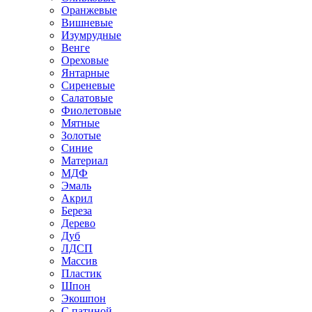
Оранжевые
Вишневые
Изумрудные
Венге
Ореховые
Янтарные
Сиреневые
Салатовые
Фиолетовые
Мятные
Золотые
Синие
Материал
МДФ
Эмаль
Акрил
Береза
Дерево
Дуб
ЛДСП
Массив
Пластик
Шпон
Экошпон
С патиной