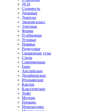
ДСП
Стоимость
Дешевые
Дорогие
Эконом-класс
Элитные
Форма
П-образные
Угловые
Прямые
Радиусные
Скошенные углы
Стиль
Современные
Евро
Английские
Дизайнерские
Итальянские
Кантри
Классические
Лофт
Модерн
Прованс
Неоклассика