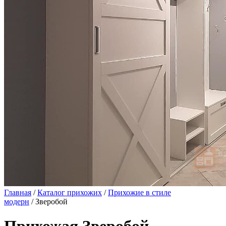
Главная
/
Каталог прихожих
/
Прихожие в стиле
модерн
/ Зверобой