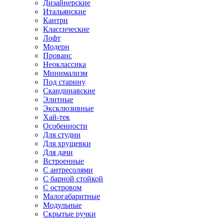
Дизайнерские
Итальянские
Кантри
Классические
Лофт
Модерн
Прованс
Неоклассика
Минимализм
Под старину
Скандинавские
Элитные
Эксклюзивные
Хай-тек
Особенности
Для студии
Для хрущевки
Для дачи
Встроенные
С антресолями
С барной стойкой
С островом
Малогабаритные
Модульные
Скрытые ручки