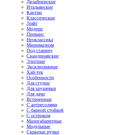
Дизайнерские
Итальянские
Кантри
Классические
Лофт
Модерн
Прованс
Неоклассика
Минимализм
Под старину
Скандинавские
Элитные
Эксклюзивные
Хай-тек
Особенности
Для студии
Для хрущевки
Для дачи
Встроенные
С антресолями
С барной стойкой
С островом
Малогабаритные
Модульные
Скрытые ручки