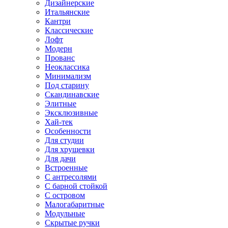
Дизайнерские
Итальянские
Кантри
Классические
Лофт
Модерн
Прованс
Неоклассика
Минимализм
Под старину
Скандинавские
Элитные
Эксклюзивные
Хай-тек
Особенности
Для студии
Для хрущевки
Для дачи
Встроенные
С антресолями
С барной стойкой
С островом
Малогабаритные
Модульные
Скрытые ручки